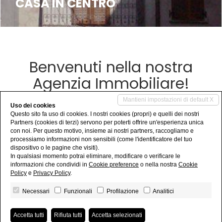
CASA IN CENTRO
Benvenuti nella nostra
Agenzia Immobiliare!
Mantieni impostazioni di default X
Siamo attivi sul mercato da oltre vent’anni, ci occupiamo
Uso dei cookies
del settore immobiliare prevalentemente nelle zone del
Questo sito fa uso di cookies. I nostri cookies (propri) e quelli dei nostri
lago Maggiore e di Malpensa. Mettiamo tutto il nostro
Partners (cookies di terzi) servono per poterti offrire un'esperienza unica
impegno studiando, aggiornandoci, e lavorando per offrirvi
con noi. Per questo motivo, insieme ai nostri partners, raccogliamo e
processiamo informazioni non sensibili (come l'identificatore del tuo
un servizio che garantisca serenità e soddisfazione in ogni
dispositivo o le pagine che visiti).
momento.
In qualsiasi momento potrai eliminare, modificare o verificare le
informazioni che condividi in
Cookie preference
o nella nostra
Cookie
Policy
e
Privacy Policy
.
Necessari
Funzionali
Profilazione
Analitici
Agenzia Immobiliare Cuda - P.IVA 02723760035 - REA NO-309366
Privacy Policy
-
Revoca consensi
- Powered by
Miogest.com
Accetta tutti
Rifiuta tutti
Accetta selezionati